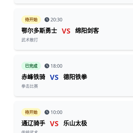
20:30
待开始
VS
鄂尔多斯勇士
绵阳剑客
武术散打
18:00
已完成
VS
赤峰铁骑
德阳铁拳
拳击比赛
10:00
待开始
VS
通辽骑手
乐山太极
传统武术