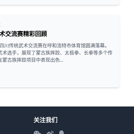
览
武术交流赛精彩回顾
古与四川传统武术交流赛在呼和浩特市体育馆圆满落幕。
武术选手，展现了蒙古族摔跤、太极拳、长拳等多个传
蒙古族摔跤项目中表现出色...
关注我们