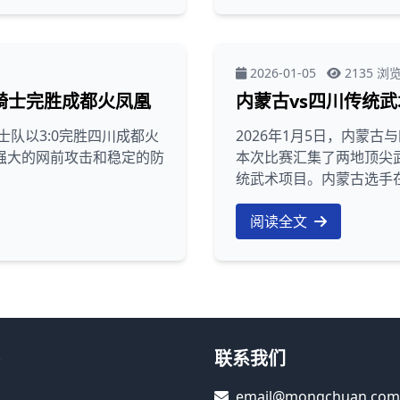
2026-01-05
2135 浏
特骑士完胜成都火凤凰
内蒙古vs四川传统
士队以3:0完胜四川成都火
2026年1月5日，内蒙
强大的网前攻击和稳定的防
本次比赛汇集了两地顶尖
统武术项目。内蒙古选手在
阅读全文
联系我们
email@mongchuan.com