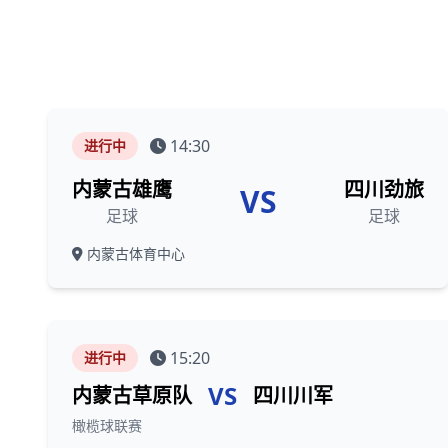
14:30
进行中
内蒙古雄鹰
四川劲旅
VS
足球
足球
内蒙古体育中心
15:20
进行中
VS
内蒙古草原队
四川川军
橄榄球联赛